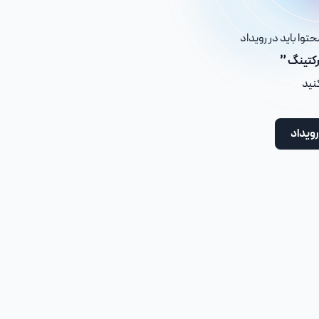
توا باید در رویداد
رکتینگ ”
کنید
رویداد