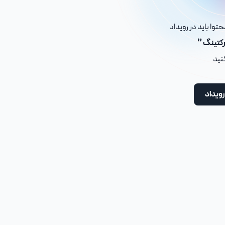
توا باید در رویداد
رکتینگ ”
کنید
رویداد