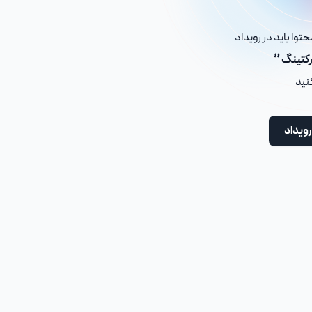
توا باید در رویداد
رکتینگ ”
کنید
رویداد