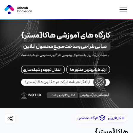
کارآفرینی
کارگاه تخصصی
هاکا {مستر}