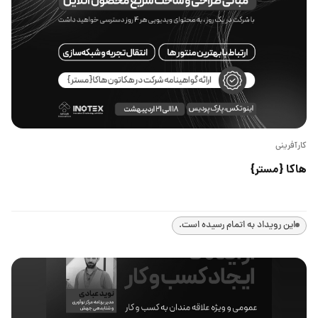
کارآفرینی
هاکا {مستر}
این رویداد به اتمام رسیده است.