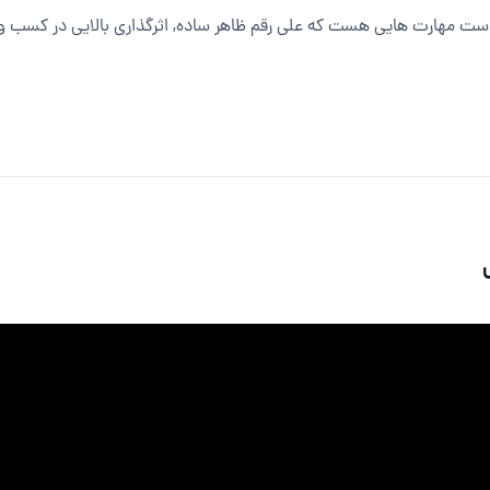
دست مهارت هایی هست که علی رقم ظاهر ساده, اثرگذاری بالایی در کسب و ک