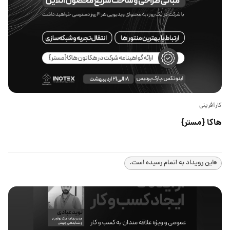
کارآفرینی
هاکا {مستر}
این رویداد به اتمام رسیده است.