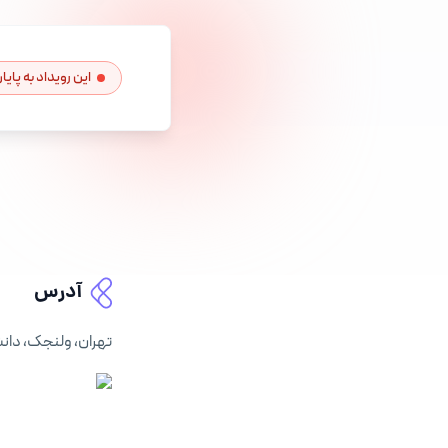
این رویداد به پای
آدرس
تهران، ولنجک، دا